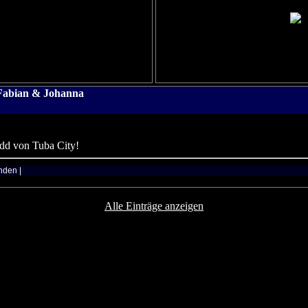
Fabian & Johanna
dd von Tuba City!
nden |
Alle Einträge anzeigen