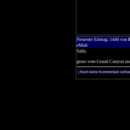
Neuester Eintrag:
1446
von
eMail:
Sally,
gruss vom Grand Canyon un
| Noch keine Kommentare vorha