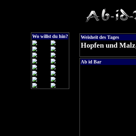
Wo willst du hin?
Weisheit des Tages
Hopfen und Malz,
Ab id Bar