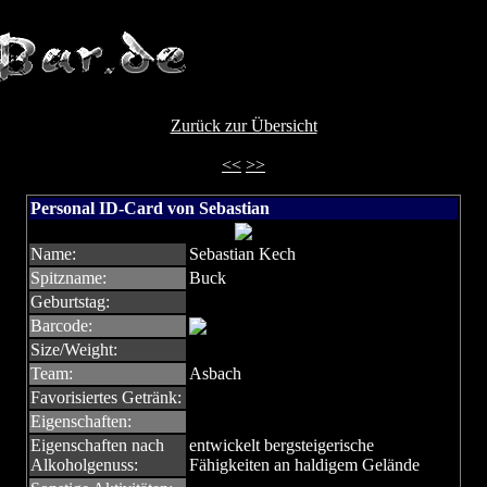
Zurück zur Übersicht
<<
>>
Personal ID-Card von Sebastian
Name:
Sebastian Kech
Spitzname:
Buck
Geburtstag:
Barcode:
Size/Weight:
Team:
Asbach
Favorisiertes Getränk:
Eigenschaften:
Eigenschaften nach
entwickelt bergsteigerische
Alkoholgenuss:
Fähigkeiten an haldigem Gelände