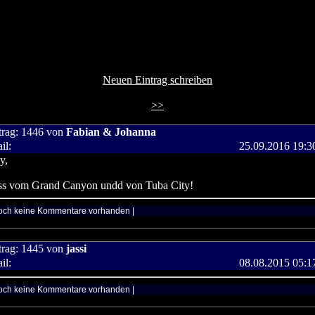
Neuen Eintrag schreiben
>>
trag:
1446
von
Fabian & Johanna
il:
25.09.2016 19:3
y,
ss vom Grand Canyon undd von Tuba City!
och keine Kommentare vorhanden |
trag:
1445
von
jassi
il:
08.08.2015 05:1
och keine Kommentare vorhanden |