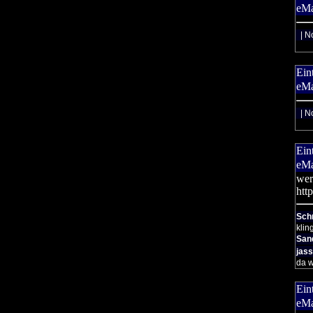
eMa
| N
Ein
eMa
| N
Ein
eMa
wer
htt
Sch
klin
San
jass
da w
Ein
eMa