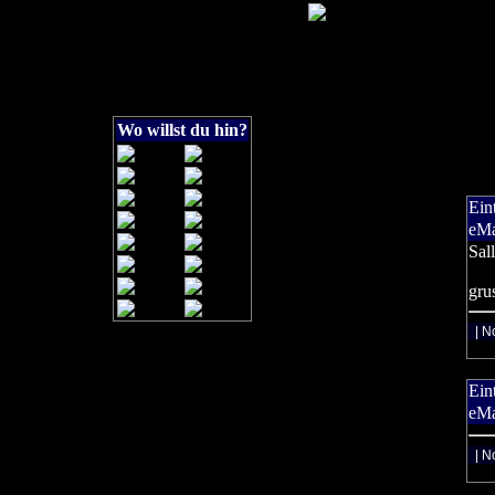
Wo willst du hin?
Ein
eMa
Sall
gru
| N
Ein
eMa
| N