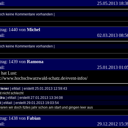
il:
25.05.2013 18:3
och keine Kommentare vorhanden |
trag:
1440
von
Michel
il:
02.03.2013 08:5
och keine Kommentare vorhanden |
trag:
1439
von
Ramona
il:
25.01.2013 01:0
 hat Lust:
p://www.hochschwarzwald-schatz.de/event-infos/
riener
| eMail: | erstellt 25.01.2013 12:59:43
gt nicht schlecht
dra
| eMail: | erstellt 27.01.2013 13:34:08
i
| eMail: | erstellt 29.01.2013 19:03:54
aren wir doch ltztes jahr schon am start und gingen leer aus
trag:
1438
von
Fabian
il:
29.12.2012 15:3