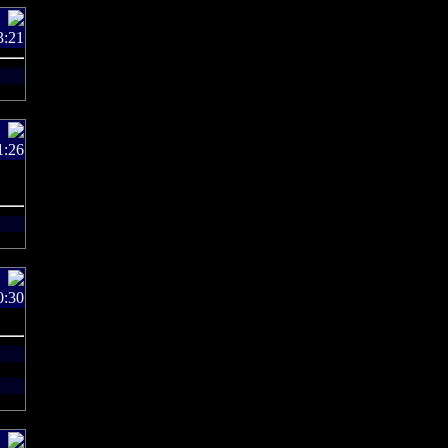
3:21
1:26
0:30