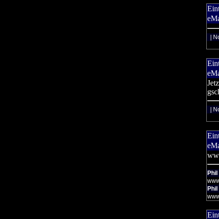
Ein
eMa
| N
Ein
eMa
Jet
gsc
| N
Ein
eMa
www
Phil
www
Phil
www
Ein