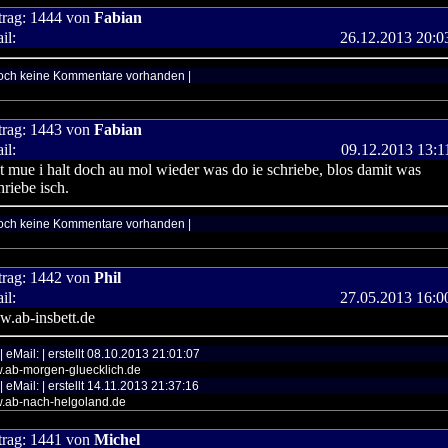
trag:
1444
von
Fabian
il:
26.12.2013 20:0
och keine Kommentare vorhanden |
trag:
1443
von
Fabian
il:
09.12.2013 13:1
zt mue i halt doch au mol wieder was do ie schriebe, blos damit was
hriebe isch.
och keine Kommentare vorhanden |
trag:
1442
von
Phil
il:
27.05.2013 16:0
.ab-insbett.de
| eMail: | erstellt 08.10.2013 21:01:07
.ab-morgen-gluecklich.de
| eMail: | erstellt 14.11.2013 21:37:16
.ab-nach-helgoland.de
trag:
1441
von
Michel