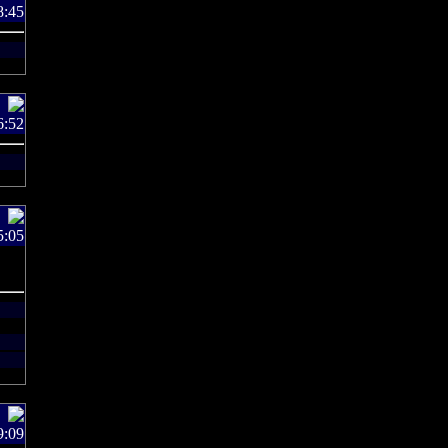
8:45
6:52
5:05
9:09