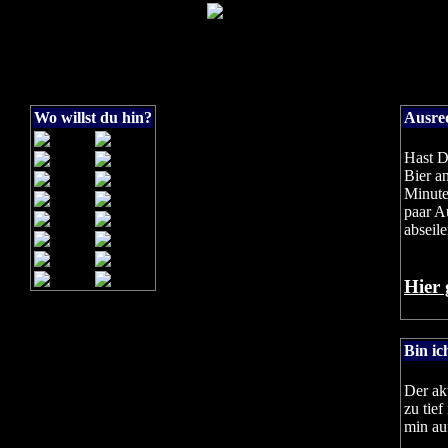
Wo willst du hin?
Ausred
Hast D
Bier an
Minute
paar A
abseile
Hier 
Bin ic
Der ak
zu tief
min au