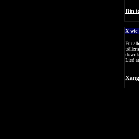
Bin i
X wie
Für al
trälle
downlo
Lied a
Xangb