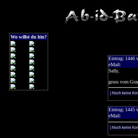
Wo willst du hin?
Eintrag:
1446
eMail:
Sally,
gruss vom Gra
| Noch keine Ko
Eintrag:
1445
eMail:
| Noch keine Ko