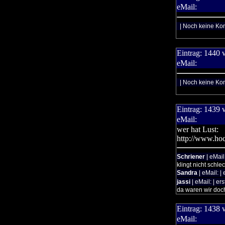
eMail:
| Noch keine Ko
Eintrag:
1440
eMail:
| Noch keine Ko
Eintrag:
1439
eMail:
wer hat Lust:
http://www.hoc
Schriener
| eMail
klingt nicht schlec
Sandra
| eMail: |
jassi
| eMail: | er
da waren wir doch
Eintrag:
1438
eMail: