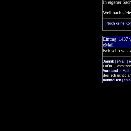
In eigener Sac
Weihnachtsfeie
| Noch keine Ko
Eintrag:
1437
eMail:
isch scho was 
Jannik
| eMail: | 
Lut`m 1. Vorsitze
Vorstand
| eMail:
des isch richtig 
nonmol ich
| eMai