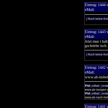
Eintrag:
1444
eMail:
| Noch keine Ko
Eintrag:
1443
eMail:
Jetzt mue i hal
gschriebe isch.
| Noch keine Ko
Eintrag:
1442
eMail:
www.ab-insbet
Phil
| eMail: | ers
www.ab-morgen-g
Phil
| eMail: | ers
www.ab-nach-hel
Eintrag:
1441