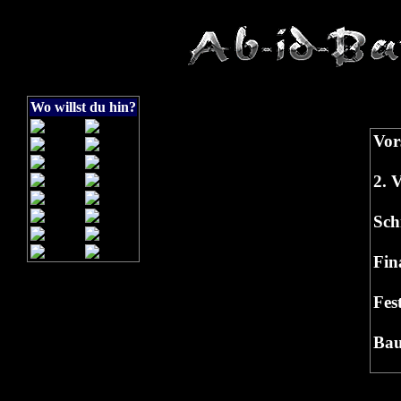
Wo willst du hin?
Vor
2. 
Sch
Fin
Fes
Bau