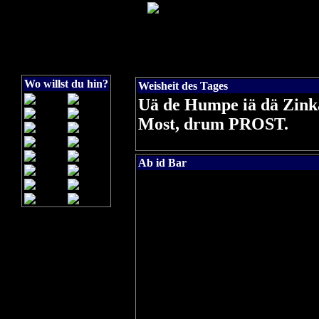
Wo willst du hin?
Weisheit des Tages
Uä de Humpe iä dä Zink
Most, drum PROST.
Ab id Bar