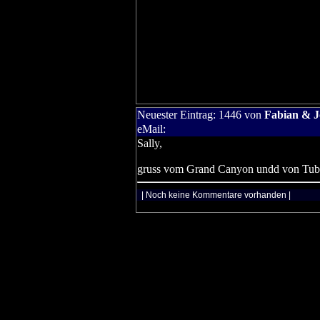
Neuester Eintrag:
1446
von
Fabian & 
eMail:
Sally,
gruss vom Grand Canyon undd von Tub
| Noch keine Kommentare vorhanden |