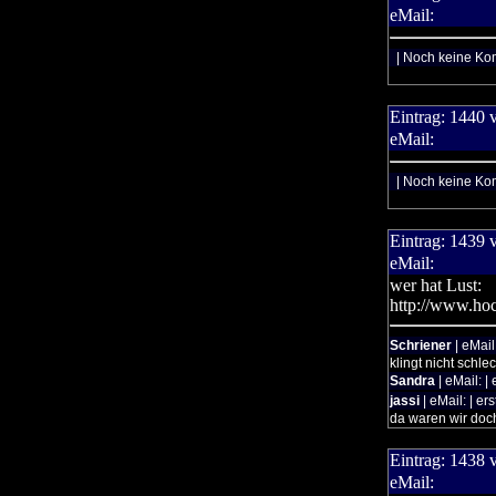
eMail:
| Noch keine Ko
Eintrag:
1440
eMail:
| Noch keine Ko
Eintrag:
1439
eMail:
wer hat Lust:
http://www.hoc
Schriener
| eMail
klingt nicht schlec
Sandra
| eMail: |
jassi
| eMail: | er
da waren wir doch
Eintrag:
1438
eMail: