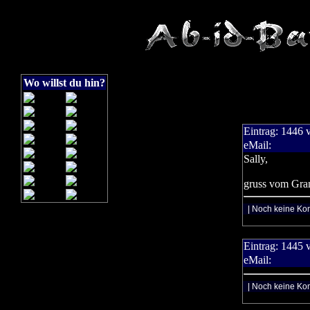
Wo willst du hin?
Eintrag:
1446
eMail:
Sally,
gruss vom Gra
| Noch keine Ko
Eintrag:
1445
eMail:
| Noch keine Ko