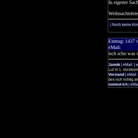
In eigener Sac
Weihnachtsfeie
| Noch keine Ko
Eintrag:
1437
eMail:
isch scho was 
Jannik
| eMail: | 
Lut`m 1. Vorsitze
Vorstand
| eMail:
des isch richtig 
nonmol ich
| eMai