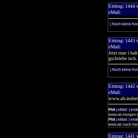
Eintrag:
1444
eMail:
| Noch keine Ko
Eintrag:
1443
eMail:
Jetzt mue i hal
gschriebe isch.
| Noch keine Ko
Eintrag:
1442
eMail:
www.ab-insbet
Phil
| eMail: | ers
www.ab-morgen-g
Phil
| eMail: | ers
www.ab-nach-hel
Eintrag:
1441