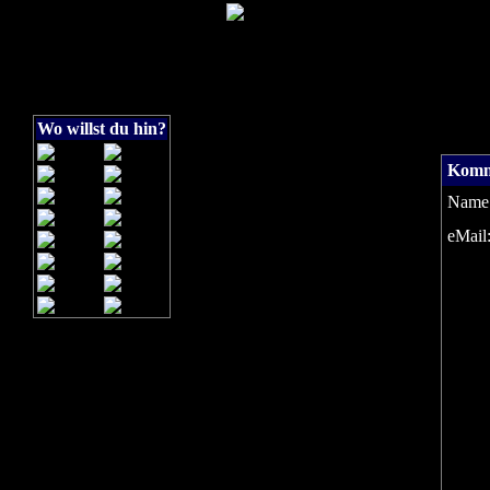
Wo willst du hin?
Komm
Name
eMail