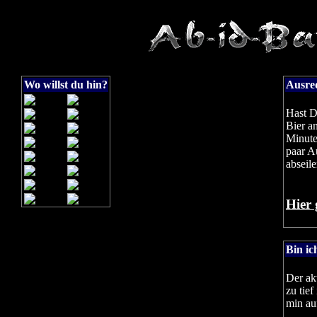
Wo willst du hin?
Ausred
Hast D
Bier an
Minute
paar A
abseile
Hier 
Bin ic
Der ak
zu tief
min au