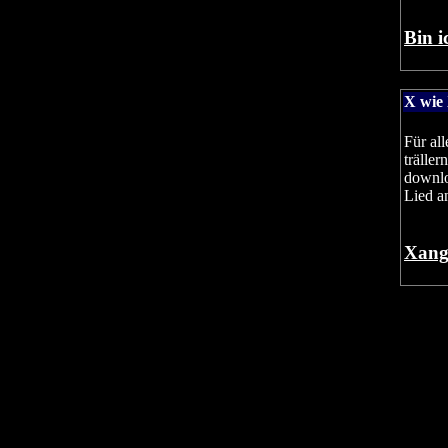
Bin i
X wie
Für al
trälle
downlo
Lied a
Xangb