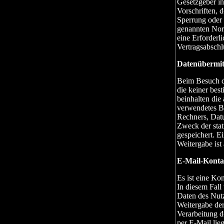
Gesetzgeber in
Vorschriften, 
Sperrung oder 
genannten Norm
eine Erforderl
Vertragsabschl
Datenübermit
Beim Besuch di
die keiner be
beinhalten die
verwendetes B
Rechners, Dat
Zweck der stat
gespeichert. Ei
Weitergabe ist 
E-Mail-Konta
Es ist eine Ko
In diesem Fall
Daten des Nutz
Weitergabe der
Verarbeitung d
per E-Mail lieg