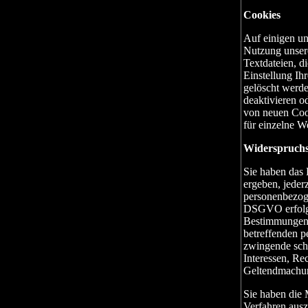
Cookies
Auf einigen un
Nutzung unsere
Textdateien, di
Einstellung I
gelöscht werd
deaktivieren o
von neuen Coo
für einzelne W
Widerspruchs
Sie haben das 
ergeben, jeder
personenbezoge
DSGVO erfolgt,
Bestimmungen g
betreffenden p
zwingende schu
Interessen, Re
Geltendmachun
Sie haben die 
Verfahren ausz