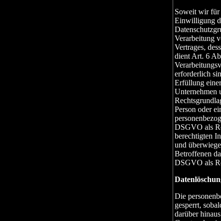
Soweit wir fü
Einwilligung de
Datenschutzgr
Verarbeitung v
Vertrages, dess
dient Art. 6 A
Verarbeitungs
erforderlich s
Erfüllung einer
Unternehmen un
Rechtsgrundlag
Person oder ei
personenbezoge
DSGVO als Rec
berechtigten I
und überwiegen
Betroffenen das
DSGVO als Rec
Datenlöschun
Die personenb
gesperrt, soba
darüber hinaus