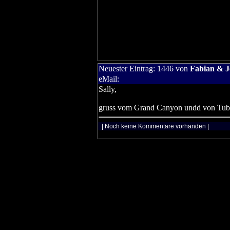
Neuester Eintrag:
1446
von
Fabian & 
eMail:
Sally,
gruss vom Grand Canyon undd von Tub
| Noch keine Kommentare vorhanden |