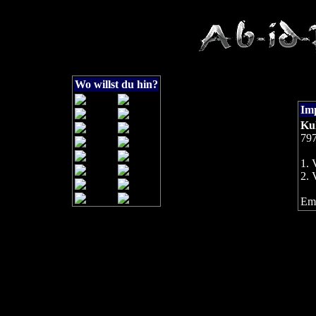
Wo willst du hin?
Im
Kul
797
1. 
2. 
Ema