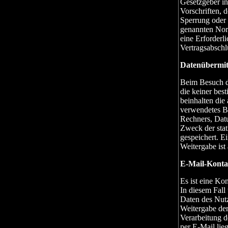
Gesetzgeber in
Vorschriften, 
Sperrung oder 
genannten Norm
eine Erforderl
Vertragsabschl
Datenübermit
Beim Besuch di
die keiner be
beinhalten die
verwendetes B
Rechners, Dat
Zweck der stat
gespeichert. Ei
Weitergabe ist 
E-Mail-Konta
Es ist eine Ko
In diesem Fall
Daten des Nutz
Weitergabe der
Verarbeitung d
per E-Mail lieg