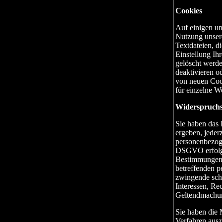
Cookies
Auf einigen un
Nutzung unsere
Textdateien, di
Einstellung I
gelöscht werd
deaktivieren o
von neuen Coo
für einzelne W
Widerspruchs
Sie haben das 
ergeben, jeder
personenbezoge
DSGVO erfolgt,
Bestimmungen g
betreffenden p
zwingende schu
Interessen, Re
Geltendmachun
Sie haben die 
Verfahren ausz