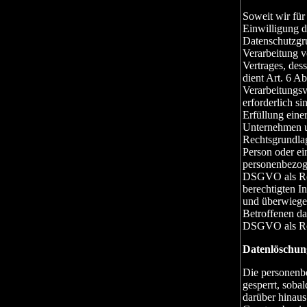
Soweit wir fü
Einwilligung de
Datenschutzgr
Verarbeitung v
Vertrages, dess
dient Art. 6 A
Verarbeitungs
erforderlich s
Erfüllung einer
Unternehmen un
Rechtsgrundlag
Person oder ei
personenbezoge
DSGVO als Rec
berechtigten I
und überwiegen
Betroffenen das
DSGVO als Rec
Datenlöschun
Die personenb
gesperrt, soba
darüber hinaus