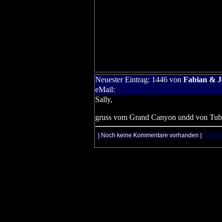
Neuester Eintrag:
1446
von
Fabian & 
eMail:
Sally,
gruss vom Grand Canyon undd von Tub
| Noch keine Kommentare vorhanden |