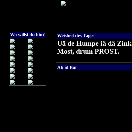
Wo willst du hin?
Weisheit des Tages
Uä de Humpe iä dä Zink
Most, drum PROST.
Ab id Bar